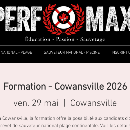
Éducation - Passion - Sauvetage
NATIONAL - PLAGE
SAUVETEUR NATIONAL - PISCINE
INSCRIPTI
Formation - Cowansville 2026
ven. 29 mai
  |  
Cowansville
à Cowansville, la formation offre la possibilité aux candidats d'
revet de sauveteur national plage continentale. Voir les détail