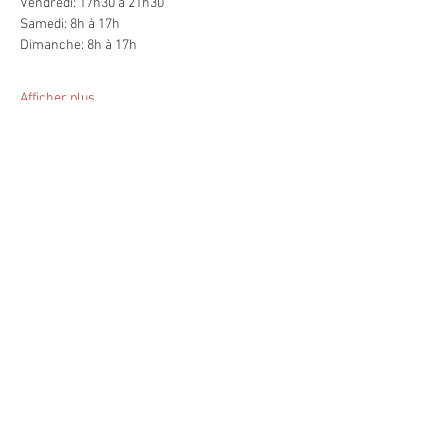
Vendredi: 17h30 à 21h30
Samedi: 8h à 17h 
Dimanche: 8h à 17h
Afficher plus
Inscription
Vente expirée
Type de billet
Formation - Oka 2026
Plus d'info
Prix
249,99 $CA
+37,44 $CA TPS et
+ 7,19 $CA de frais de
TVQ
billetterie