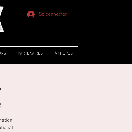
Se connecter
ONS
PARTENAIRES
À PROPOS
6
e
mation
ational