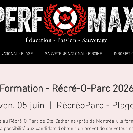
Éducation - Passion - Sauvetage
NATIONAL - PLAGE
SAUVETEUR NATIONAL - PISCINE
INSCRIPTI
Formation - Récré-O-Parc 202
ven. 05 juin
  |  
RécréoParc - Plag
e au Récré-O-Parc de Ste-Catherine (près de Montréal), la for
la possibilité aux candidats d'obtenir un brevet de sauveteur n