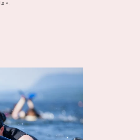
le ».