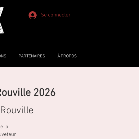
Se connecter
ONS
PARTENAIRES
À PROPOS
Rouville 2026
Rouville
e la
auveteur