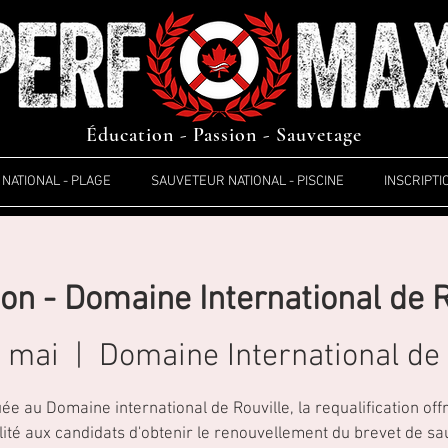
Éducation - Passion - Sauvetage
NATIONAL - PLAGE
SAUVETEUR NATIONAL - PISCINE
INSCRIPTI
ion - Domaine International de 
 mai
  |  
Domaine International de 
uée au Domaine international de Rouville, la requalification offr
lité aux candidats d'obtenir le renouvellement du brevet de s