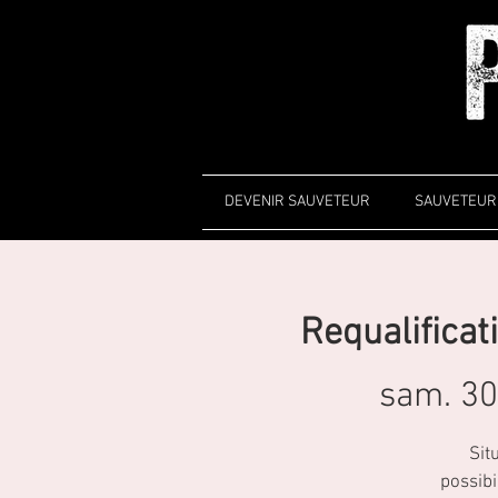
DEVENIR SAUVETEUR
SAUVETEUR 
Requalificat
sam. 30
Sit
possibi